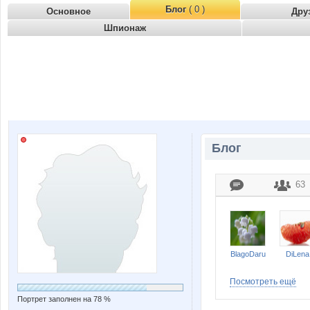
Блог
( 0 )
Основное
Дру
Шпионаж
Блог
63
BlagoDaru
DiLena
Посмотреть ещё
Портрет заполнен на 78 %