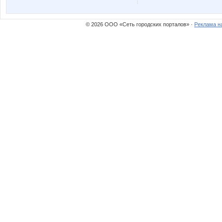
ЛенаМур
Лено4к
© 2026 ООО «Сеть городских порталов» ·
Реклама н
Ришера
Тексти