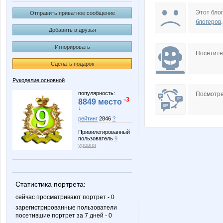
Olga-flora
Olgyshk
Этот блог
Отправить приватное сообщение
блогеров
.
Добавить в друзья
Игнорировать
agafia
angelo
Посетит
Сделать подарок
Рукоделие основной
lucovcann
natawl
популярность:
Посмотре
-3
8849 место
↓
рейтинг
2846
?
Привилегированный
Абрикосик
Анирет
пользователь
9
уровня
Иллюзия999
Карину
Статистика портрета:
сейчас просматривают портрет - 0
зарегистрированные пользователи
посетившие портрет за 7 дней - 0